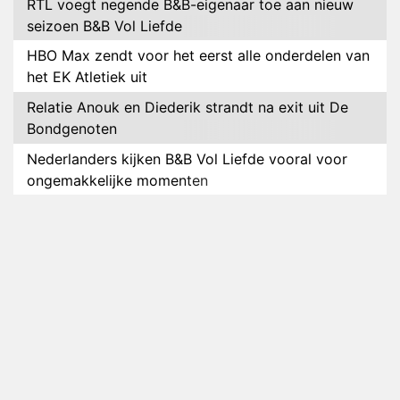
RTL voegt negende B&B-eigenaar toe aan nieuw
seizoen B&B Vol Liefde
HBO Max zendt voor het eerst alle onderdelen van
het EK Atletiek uit
Relatie Anouk en Diederik strandt na exit uit De
Bondgenoten
Nederlanders kijken B&B Vol Liefde vooral voor
ongemakkelijke momenten
Ron Jans maakt dit seizoen zijn opwachting als
analist
Deze tien BN'ers doen mee aan het nieuwe seizoen
van Bestemming X
Vanavond op tv: jubileumseizoen van Van
Onschatbare Waarde gaat van start
Winnaar 31e cyclus De Bondgenoten gelekt
Anouk en Diederik verlaten De Bondgenoten