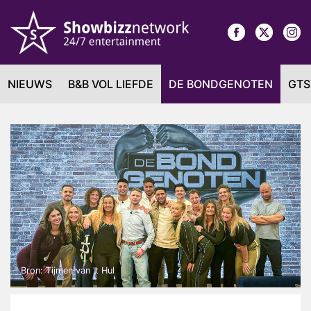
NIEUWS
B&B VOL LIEFDE
DE BONDGENOTEN
GTS
Bron: Tijmen van 't Hul