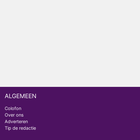
AVROTROS komt met reboot van Fort Alpha
Henny Huisman herkent B&B Vol Liefde-deelnemer
Fred niet terug op televisie
Omroep Zwart volgt jonge emigranten in nieuwe
realityserie Welkom Terug
ALGEMEEN
Colofon
Over ons
Adverteren
Tip de redactie