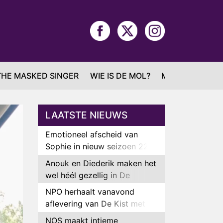
THE MASKED SINGER
WIE IS DE MOL?
MAFS
LAATSTE NIEUWS
Emotioneel afscheid van
Sophie in nieuw seizoen 22
Kids and Counting
Anouk en Diederik maken het
wel héél gezellig in De
Bondgenoten
NPO herhaalt vanavond
aflevering van De Kist met
Peter Faber
NOS maakt intieme