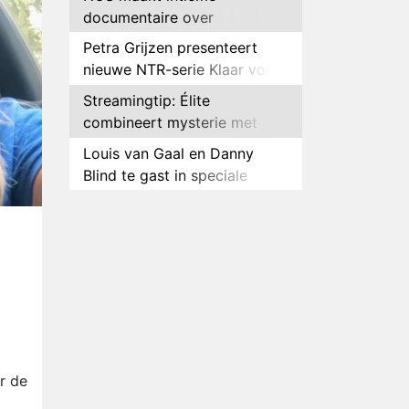
documentaire over
hockeyster Yibbi Jansen
Petra Grijzen presenteert
nieuwe NTR-serie Klaar voor
de oorlog
Streamingtip: Élite
combineert mysterie met
romantie
Louis van Gaal en Danny
Blind te gast in speciale
aflevering van Tussen de
Plottwist: Diederik zou De
Palen
Bondgenoten alsnog hebben
verlaten
RTL voegt negende B&B-
eigenaar toe aan nieuw
seizoen B&B Vol Liefde
HBO Max zendt voor het
eerst alle onderdelen van het
EK Atletiek uit
Relatie Anouk en Diederik
r de
strandt na exit uit De
Bondgenoten