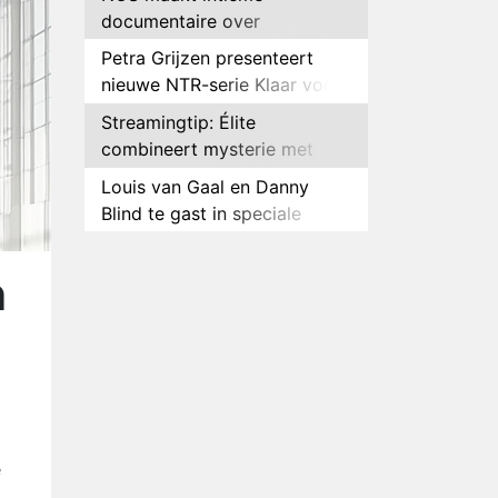
documentaire over
hockeyster Yibbi Jansen
Petra Grijzen presenteert
nieuwe NTR-serie Klaar voor
de oorlog
Streamingtip: Élite
combineert mysterie met
romantie
Louis van Gaal en Danny
Blind te gast in speciale
aflevering van Tussen de
Plottwist: Diederik zou De
Palen
Bondgenoten alsnog hebben
n
verlaten
RTL voegt negende B&B-
eigenaar toe aan nieuw
seizoen B&B Vol Liefde
HBO Max zendt voor het
eerst alle onderdelen van het
EK Atletiek uit
Relatie Anouk en Diederik
strandt na exit uit De
e
Bondgenoten