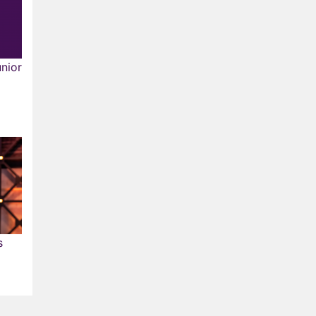
unior
s