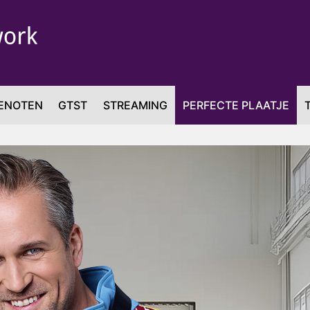
ENOTEN
GTST
STREAMING
PERFECTE PLAATJE