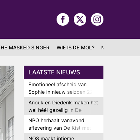
THE MASKED SINGER
WIE IS DE MOL?
MAFS
LAATSTE NIEUWS
Emotioneel afscheid van
Sophie in nieuw seizoen 22
Kids and Counting
Anouk en Diederik maken het
wel héél gezellig in De
Bondgenoten
NPO herhaalt vanavond
aflevering van De Kist met
Peter Faber
NOS maakt intieme