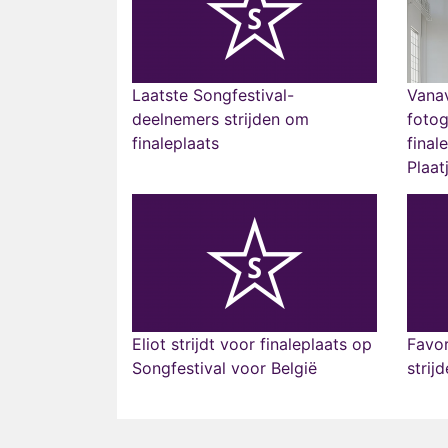
Laatste Songfestival-
Vanav
deelnemers strijden om
fotog
finaleplaats
final
Plaat
Eliot strijdt voor finaleplaats op
Favo
Songfestival voor België
strij