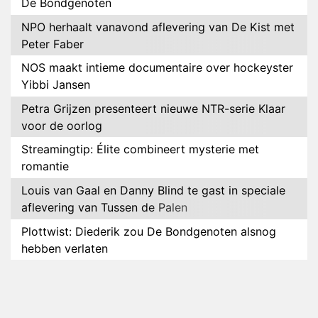
De Bondgenoten
NPO herhaalt vanavond aflevering van De Kist met
Peter Faber
NOS maakt intieme documentaire over hockeyster
Yibbi Jansen
Petra Grijzen presenteert nieuwe NTR-serie Klaar
voor de oorlog
Streamingtip: Élite combineert mysterie met
romantie
Louis van Gaal en Danny Blind te gast in speciale
aflevering van Tussen de Palen
Plottwist: Diederik zou De Bondgenoten alsnog
hebben verlaten
RTL voegt negende B&B-eigenaar toe aan nieuw
seizoen B&B Vol Liefde
HBO Max zendt voor het eerst alle onderdelen van