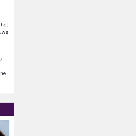
Nederlanders kijken B&B Vol
Liefde vooral voor
ongemakkelijke momenten
Ron Jans maakt dit seizoen
 het
zijn opwachting als analist
euwe
Deze tien BN'ers doen mee
aan het nieuwe seizoen van
Bestemming X
Vanavond op tv:
p
jubileumseizoen van Van
Onschatbare Waarde gaat
che
van start