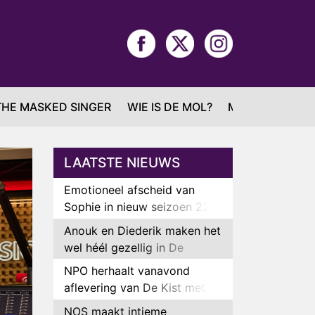
THE MASKED SINGER
WIE IS DE MOL?
MAFS
LAATSTE NIEUWS
Emotioneel afscheid van
Sophie in nieuw seizoen 22
Kids and Counting
Anouk en Diederik maken het
wel héél gezellig in De
Bondgenoten
NPO herhaalt vanavond
aflevering van De Kist met
Peter Faber
NOS maakt intieme