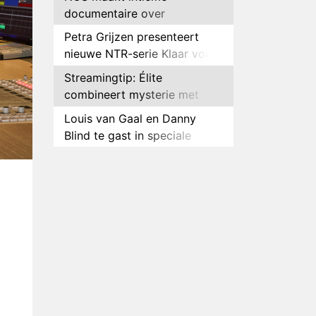
documentaire over
hockeyster Yibbi Jansen
Petra Grijzen presenteert
nieuwe NTR-serie Klaar voor
de oorlog
Streamingtip: Élite
combineert mysterie met
romantie
Louis van Gaal en Danny
Blind te gast in speciale
aflevering van Tussen de
Plottwist: Diederik zou De
Palen
Bondgenoten alsnog hebben
verlaten
RTL voegt negende B&B-
eigenaar toe aan nieuw
seizoen B&B Vol Liefde
HBO Max zendt voor het
eerst alle onderdelen van het
EK Atletiek uit
Relatie Anouk en Diederik
strandt na exit uit De
Bondgenoten