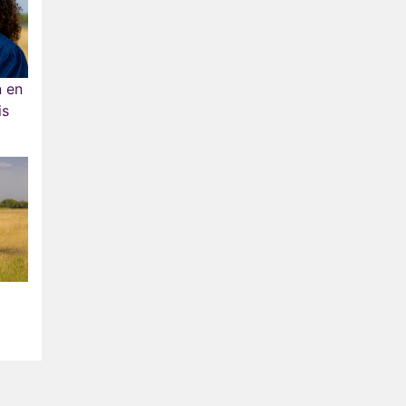
n en
is