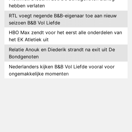
hebben verlaten
RTL voegt negende B&B-eigenaar toe aan nieuw
seizoen B&B Vol Liefde
HBO Max zendt voor het eerst alle onderdelen van
het EK Atletiek uit
Relatie Anouk en Diederik strandt na exit uit De
Bondgenoten
Nederlanders kijken B&B Vol Liefde vooral voor
ongemakkelijke momenten
Ron Jans maakt dit seizoen zijn opwachting als
analist
Deze tien BN'ers doen mee aan het nieuwe seizoen
van Bestemming X
Vanavond op tv: jubileumseizoen van Van
Onschatbare Waarde gaat van start