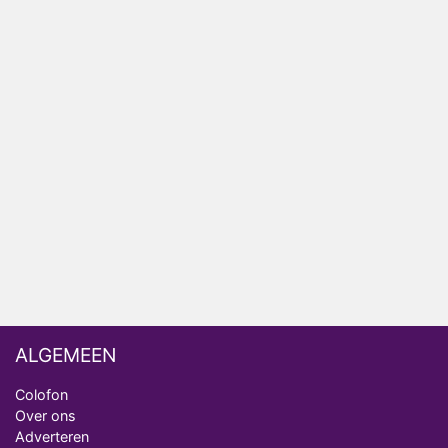
Winnaar 31e cyclus De Bondgenoten gelekt
Anouk en Diederik verlaten De Bondgenoten
AVROTROS komt met reboot van Fort Alpha
Henny Huisman herkent B&B Vol Liefde-deelnemer
Fred niet terug op televisie
Omroep Zwart volgt jonge emigranten in nieuwe
realityserie Welkom Terug
ALGEMEEN
Colofon
Over ons
Adverteren