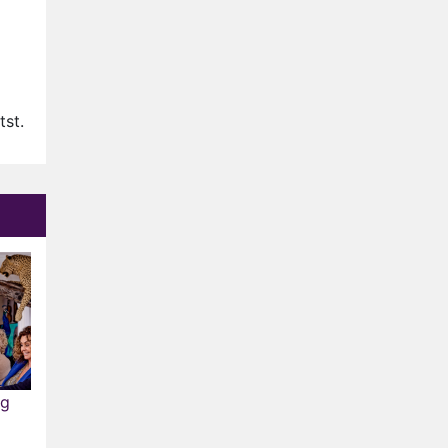
Anouk en Diederik verlaten
De Bondgenoten
AVROTROS komt met reboot
van Fort Alpha
tst.
Henny Huisman herkent B&B
Vol Liefde-deelnemer Fred
niet terug op televisie
Omroep Zwart volgt jonge
emigranten in nieuwe
realityserie Welkom Terug
ng