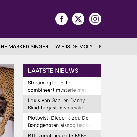
THE MASKED SINGER
WIE IS DE MOL?
MAFS
LAATSTE NIEUWS
Streamingtip: Élite
combineert mysterie met
romantie
Louis van Gaal en Danny
Blind te gast in speciale
aflevering van Tussen de
Plottwist: Diederik zou De
Palen
Bondgenoten alsnog hebben
verlaten
RTL voegt negende B&B-