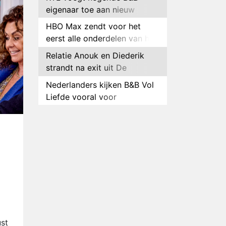
eigenaar toe aan nieuw
seizoen B&B Vol Liefde
HBO Max zendt voor het
eerst alle onderdelen van het
EK Atletiek uit
Relatie Anouk en Diederik
strandt na exit uit De
Bondgenoten
Nederlanders kijken B&B Vol
Liefde vooral voor
ongemakkelijke momenten
Ron Jans maakt dit seizoen
zijn opwachting als analist
Deze tien BN'ers doen mee
aan het nieuwe seizoen van
Bestemming X
Vanavond op tv:
jubileumseizoen van Van
Onschatbare Waarde gaat
Winnaar 31e cyclus De
van start
Bondgenoten gelekt
ust