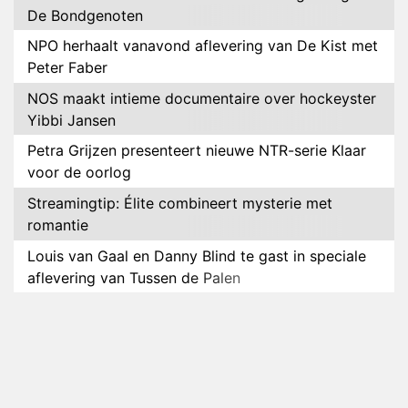
De Bondgenoten
NPO herhaalt vanavond aflevering van De Kist met
Peter Faber
NOS maakt intieme documentaire over hockeyster
Yibbi Jansen
Petra Grijzen presenteert nieuwe NTR-serie Klaar
voor de oorlog
Streamingtip: Élite combineert mysterie met
romantie
Louis van Gaal en Danny Blind te gast in speciale
aflevering van Tussen de Palen
Plottwist: Diederik zou De Bondgenoten alsnog
hebben verlaten
RTL voegt negende B&B-eigenaar toe aan nieuw
seizoen B&B Vol Liefde