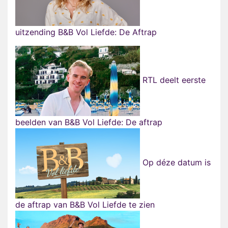
uitzending B&B Vol Liefde: De Aftrap
RTL deelt eerste
beelden van B&B Vol Liefde: De aftrap
Op déze datum is
de aftrap van B&B Vol Liefde te zien