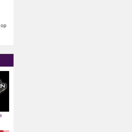
Henny Huisman herkent B&B
Vol Liefde-deelnemer Fred
niet terug op televisie
Omroep Zwart volgt jonge
 op
emigranten in nieuwe
realityserie Welkom Terug
Arnout Hauben en vrienden
doorkruisen de Pyreneeën in
nieuwe tv-serie
Op déze datum begint het
nieuwe seizoen van Vandaag
Inside
e