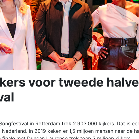
jkers voor tweede halve
val
Songfestival in Rotterdam trok 2.903.000 kijkers. Dat is ee
r Nederland. In 2019 keken er 1,5 miljoen mensen naar de h
 finale met Duncan Laurence trok toen 3 miljoen kijkers.