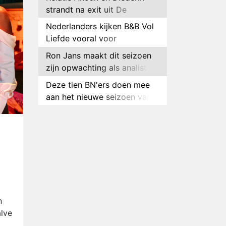
strandt na exit uit De
Bondgenoten
Nederlanders kijken B&B Vol
Liefde vooral voor
ongemakkelijke momenten
Ron Jans maakt dit seizoen
zijn opwachting als analist
Deze tien BN'ers doen mee
aan het nieuwe seizoen van
Bestemming X
Vanavond op tv:
jubileumseizoen van Van
Onschatbare Waarde gaat
Winnaar 31e cyclus De
van start
Bondgenoten gelekt
Anouk en Diederik verlaten
De Bondgenoten
AVROTROS komt met reboot
n
van Fort Alpha
alve