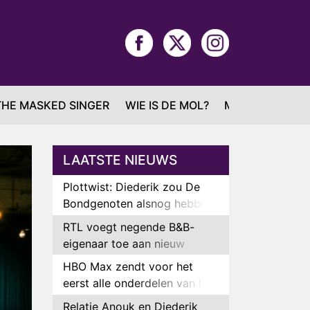
THE MASKED SINGER
WIE IS DE MOL?
MAFS
LAATSTE NIEUWS
Plottwist: Diederik zou De
Bondgenoten alsnog hebben
verlaten
RTL voegt negende B&B-
eigenaar toe aan nieuw
seizoen B&B Vol Liefde
HBO Max zendt voor het
eerst alle onderdelen van het
EK Atletiek uit
Relatie Anouk en Diederik