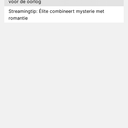
voor de oorlog
Streamingtip: Élite combineert mysterie met
romantie
Louis van Gaal en Danny Blind te gast in speciale
aflevering van Tussen de Palen
Plottwist: Diederik zou De Bondgenoten alsnog
hebben verlaten
RTL voegt negende B&B-eigenaar toe aan nieuw
seizoen B&B Vol Liefde
HBO Max zendt voor het eerst alle onderdelen van
het EK Atletiek uit
Relatie Anouk en Diederik strandt na exit uit De
Bondgenoten
Nederlanders kijken B&B Vol Liefde vooral voor
ongemakkelijke momenten
Ron Jans maakt dit seizoen zijn opwachting als