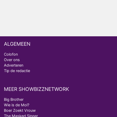
analist
Deze tien BN'ers doen mee aan het nieuwe seizoen
van Bestemming X
ALGEMEEN
Colofon
Over ons
Adverteren
Tip de redactie
MEER SHOWBIZZNETWORK
Big Brother
Wie is de Mol?
Boer Zoekt Vrouw
The Masked Singer