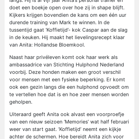
langs. Hij is al vijf jaar Anita’s personal trainer en
doet een boekje open over hoe zij in shape blijft.
Kijkers krijgen bovendien de kans om een één uur
durende training van Mark te winnen. In de
tussentijd gaat ‘Koffietijd’- kok Caspar aan de slag
in de keuken. Hij maakt het lievelingsrecept klaar
van Anita: Hollandse Bloemkool.
Naast haar privéleven komt ook haar werk als
ambassadrice van Stichting Hulphond Nederland
voorbij. Deze honden maken een groot verschil
voor mensen met een fysieke beperking. Er komt
ook een gezin langs die een hulphond opvoedt om
te vertellen hoe dat is en hoe zeer mensen worden
geholpen.
Uiteraard geeft Anita ook alvast een voorproefje
van een nieuw seizoen ‘Memories’ wat half februari
weer van start gaat. ‘Koffietijd’ neemt een kijkje
achter de schermen. Hoe bereidt Anita zich voor