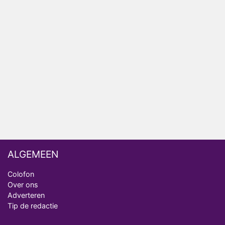
Relatie Anouk en Diederik strandt na exit uit De
Bondgenoten
Nederlanders kijken B&B Vol Liefde vooral voor
ongemakkelijke momenten
Ron Jans maakt dit seizoen zijn opwachting als
analist
Deze tien BN'ers doen mee aan het nieuwe seizoen
van Bestemming X
ALGEMEEN
Colofon
Over ons
Adverteren
Tip de redactie