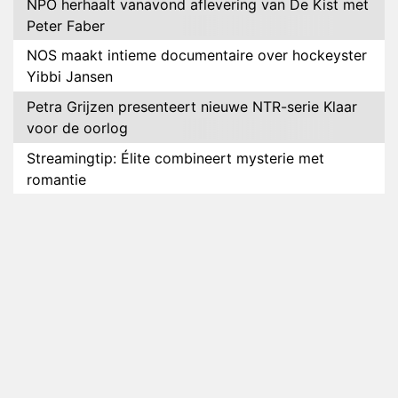
NPO herhaalt vanavond aflevering van De Kist met
Peter Faber
NOS maakt intieme documentaire over hockeyster
Yibbi Jansen
Petra Grijzen presenteert nieuwe NTR-serie Klaar
voor de oorlog
Streamingtip: Élite combineert mysterie met
romantie
Louis van Gaal en Danny Blind te gast in speciale
aflevering van Tussen de Palen
Plottwist: Diederik zou De Bondgenoten alsnog
hebben verlaten
RTL voegt negende B&B-eigenaar toe aan nieuw
seizoen B&B Vol Liefde
HBO Max zendt voor het eerst alle onderdelen van
het EK Atletiek uit