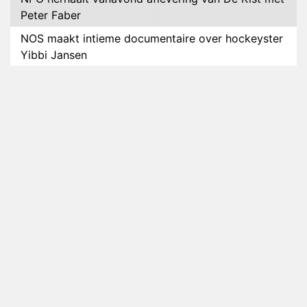
Peter Faber
NOS maakt intieme documentaire over hockeyster
Yibbi Jansen
Petra Grijzen presenteert nieuwe NTR-serie Klaar
voor de oorlog
Streamingtip: Élite combineert mysterie met
romantie
Louis van Gaal en Danny Blind te gast in speciale
aflevering van Tussen de Palen
Plottwist: Diederik zou De Bondgenoten alsnog
hebben verlaten
RTL voegt negende B&B-eigenaar toe aan nieuw
seizoen B&B Vol Liefde
HBO Max zendt voor het eerst alle onderdelen van
het EK Atletiek uit