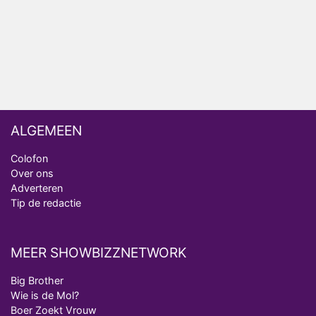
Relatie Anouk en Diederik strandt na exit uit De
Bondgenoten
Nederlanders kijken B&B Vol Liefde vooral voor
ongemakkelijke momenten
ALGEMEEN
Colofon
Over ons
Adverteren
Tip de redactie
MEER SHOWBIZZNETWORK
Big Brother
Wie is de Mol?
Boer Zoekt Vrouw