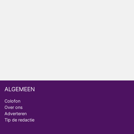
Relatie Anouk en Diederik strandt na exit uit De
Bondgenoten
Nederlanders kijken B&B Vol Liefde vooral voor
ongemakkelijke momenten
Ron Jans maakt dit seizoen zijn opwachting als
analist
Deze tien BN'ers doen mee aan het nieuwe seizoen
van Bestemming X
ALGEMEEN
Colofon
Over ons
Adverteren
Tip de redactie