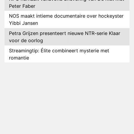
Peter Faber
NOS maakt intieme documentaire over hockeyster
Yibbi Jansen
Petra Grijzen presenteert nieuwe NTR-serie Klaar
voor de oorlog
Streamingtip: Élite combineert mysterie met
romantie
Louis van Gaal en Danny Blind te gast in speciale
aflevering van Tussen de Palen
Plottwist: Diederik zou De Bondgenoten alsnog
hebben verlaten
RTL voegt negende B&B-eigenaar toe aan nieuw
seizoen B&B Vol Liefde
HBO Max zendt voor het eerst alle onderdelen van
het EK Atletiek uit