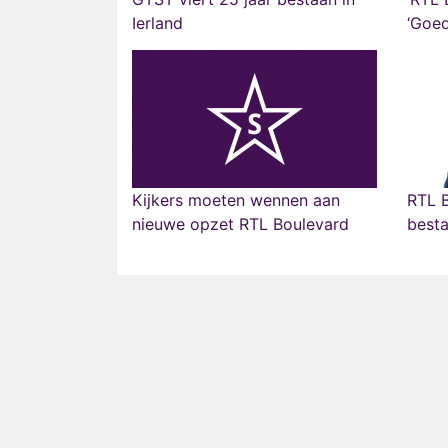
Ierland
‘Goed
Kijkers moeten wennen aan
RTL B
nieuwe opzet RTL Boulevard
best