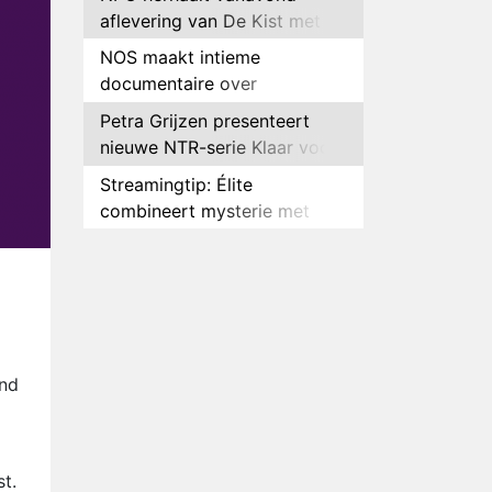
aflevering van De Kist met
Peter Faber
NOS maakt intieme
documentaire over
hockeyster Yibbi Jansen
Petra Grijzen presenteert
nieuwe NTR-serie Klaar voor
de oorlog
Streamingtip: Élite
combineert mysterie met
romantie
Louis van Gaal en Danny
Blind te gast in speciale
aflevering van Tussen de
Plottwist: Diederik zou De
Palen
Bondgenoten alsnog hebben
verlaten
RTL voegt negende B&B-
ond
eigenaar toe aan nieuw
seizoen B&B Vol Liefde
HBO Max zendt voor het
eerst alle onderdelen van het
t.
EK Atletiek uit