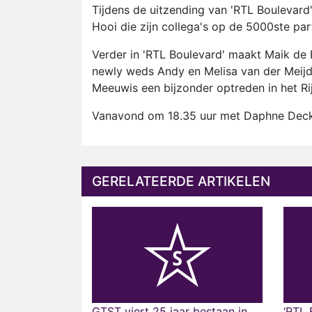
Tijdens de uitzending van 'RTL Boulevard
Hooi die zijn collega's op de 5000ste pa
Verder in 'RTL Boulevard' maakt Maik de B
newly weds Andy en Melisa van der Meijd
Meeuwis een bijzonder optreden in het R
Vanavond om 18.35 uur met Daphne Decker
GERELATEERDE ARTIKELEN
GTST viert 25 jaar bestaan in
‘RTL 