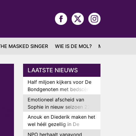
THE MASKED SINGER
WIE IS DE MOL?
MAFS
LAATSTE NIEUWS
Half miljoen kijkers voor De
Bondgenoten met bedscène
van Anouk en Diederik
Emotioneel afscheid van
Sophie in nieuw seizoen 22
Kids and Counting
Anouk en Diederik maken het
wel héél gezellig in De
Bondgenoten
NPO herhaalt vanavond