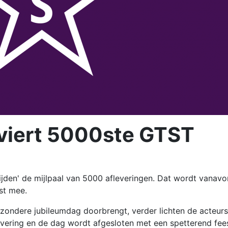
 viert 5000ste GTST
ijden' de mijlpaal van 5000 afleveringen. Dat wordt vanav
st mee.
ijzondere jubileumdag doorbrengt, verder lichten de acteurs
levering en de dag wordt afgesloten met een spetterend fees