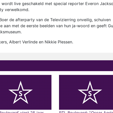
' wordt live geschakeld met special reporter Everon Jacks
rty verwelkomd.
oer de afterparty van de Televizierring onveilig, schuiven
e aan met de eerste beelden van hun ja-woord en geeft G
ijksmuseum.
s, Albert Verlinde en Nikkie Plessen.
Boulevard’ viert 25 jaar
RTL Boulevard: ''Oscar Aert