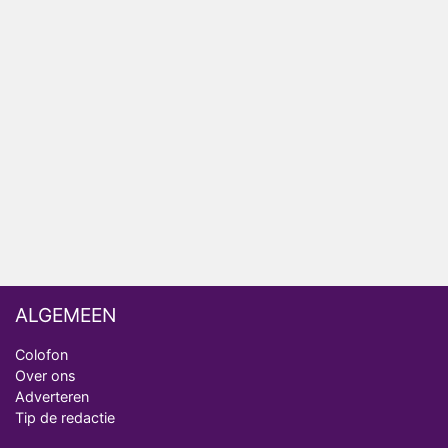
Nederlanders kijken B&B Vol Liefde vooral voor
ongemakkelijke momenten
Ron Jans maakt dit seizoen zijn opwachting als
analist
Deze tien BN'ers doen mee aan het nieuwe seizoen
van Bestemming X
Vanavond op tv: jubileumseizoen van Van
Onschatbare Waarde gaat van start
ALGEMEEN
Colofon
Over ons
Adverteren
Tip de redactie