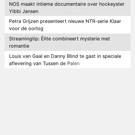
NOS maakt intieme documentaire over hockeyster
Yibbi Jansen
Petra Grijzen presenteert nieuwe NTR-serie Klaar
voor de oorlog
Streamingtip: Élite combineert mysterie met
romantie
Louis van Gaal en Danny Blind te gast in speciale
aflevering van Tussen de Palen
Plottwist: Diederik zou De Bondgenoten alsnog
hebben verlaten
RTL voegt negende B&B-eigenaar toe aan nieuw
seizoen B&B Vol Liefde
HBO Max zendt voor het eerst alle onderdelen van
het EK Atletiek uit
Relatie Anouk en Diederik strandt na exit uit De
Bondgenoten