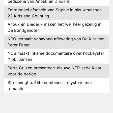
bedscène van Anouk en Diederik
Emotioneel afscheid van Sophie in nieuw seizoen
22 Kids and Counting
Anouk en Diederik maken het wel héél gezellig in
De Bondgenoten
NPO herhaalt vanavond aflevering van De Kist met
Peter Faber
NOS maakt intieme documentaire over hockeyster
Yibbi Jansen
Petra Grijzen presenteert nieuwe NTR-serie Klaar
voor de oorlog
Streamingtip: Élite combineert mysterie met
romantie
Louis van Gaal en Danny Blind te gast in speciale
aflevering van Tussen de Palen
Plottwist: Diederik zou De Bondgenoten alsnog