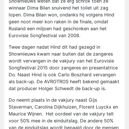
Shownieuws weten dat ze erg schrok toen ze
winnaar Dima Bilan snuivend het toilet uit zag
lopen. Dima Bilan won, ondanks hij volgens Hind
geen noot meer kon raken in de finale, omdat
Rusland een miljoen had geschonken aan het
Eurovisie Songfestival van 2008.
Twee dagen nadat Hind dit had gezegd in
Shownieuws kwam naar buiten dat de zangeres
wordt vervangen in de vakjury van het Eurovisie
Songfestival 2015 door zangeres en presentatrice
Do. Naast Hind is ook Carlo Boszhard vervangen
als back-up. De AVROTROS heeft bekend gemaakt
dat producer Holger Schwedt de back-up is.
Do neemt plaats in de vakjury naast Gijs
Staverman, Carolina Dijkhuizen, Florent Luyckx en
Maurice Wijnen. Het oordeel van de vakjury telt
voor 50% mee in de einduitslag. De andere 50%
van de einduitslag wordt bepaald door de mensen