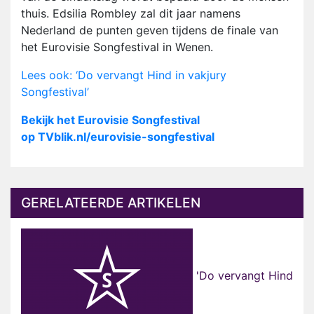
thuis. Edsilia Rombley zal dit jaar namens
Nederland de punten geven tijdens de finale van
het Eurovisie Songfestival in Wenen.
Lees ook: ‘Do vervangt Hind in vakjury
Songfestival’
Bekijk het Eurovisie Songfestival
op TVblik.nl/eurovisie-songfestival
GERELATEERDE ARTIKELEN
'Do vervangt Hind