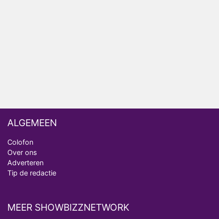
Ron Jans maakt dit seizoen zijn opwachting als
analist
Deze tien BN'ers doen mee aan het nieuwe seizoen
van Bestemming X
Vanavond op tv: jubileumseizoen van Van
Onschatbare Waarde gaat van start
ALGEMEEN
Colofon
Over ons
Adverteren
Tip de redactie
MEER SHOWBIZZNETWORK