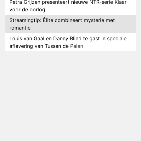
Petra Grijzen presenteert nieuwe NTR-serie Klaar
voor de oorlog
Streamingtip: Élite combineert mysterie met
romantie
Louis van Gaal en Danny Blind te gast in speciale
aflevering van Tussen de Palen
Plottwist: Diederik zou De Bondgenoten alsnog
hebben verlaten
RTL voegt negende B&B-eigenaar toe aan nieuw
seizoen B&B Vol Liefde
HBO Max zendt voor het eerst alle onderdelen van
het EK Atletiek uit
Relatie Anouk en Diederik strandt na exit uit De
Bondgenoten
Nederlanders kijken B&B Vol Liefde vooral voor
ongemakkelijke momenten