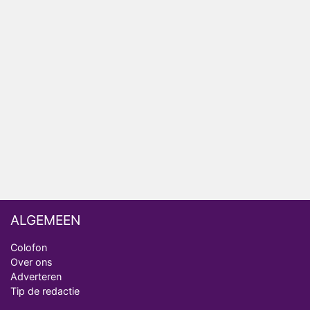
Relatie Anouk en Diederik strandt na exit uit De
Bondgenoten
Nederlanders kijken B&B Vol Liefde vooral voor
ongemakkelijke momenten
Ron Jans maakt dit seizoen zijn opwachting als
analist
Deze tien BN'ers doen mee aan het nieuwe seizoen
van Bestemming X
ALGEMEEN
Colofon
Over ons
Adverteren
Tip de redactie