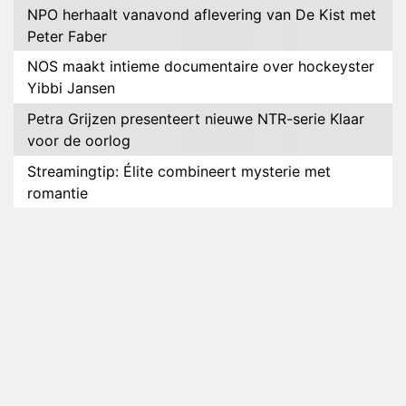
NPO herhaalt vanavond aflevering van De Kist met
Peter Faber
NOS maakt intieme documentaire over hockeyster
Yibbi Jansen
Petra Grijzen presenteert nieuwe NTR-serie Klaar
voor de oorlog
Streamingtip: Élite combineert mysterie met
romantie
Louis van Gaal en Danny Blind te gast in speciale
aflevering van Tussen de Palen
Plottwist: Diederik zou De Bondgenoten alsnog
hebben verlaten
RTL voegt negende B&B-eigenaar toe aan nieuw
seizoen B&B Vol Liefde
HBO Max zendt voor het eerst alle onderdelen van
het EK Atletiek uit