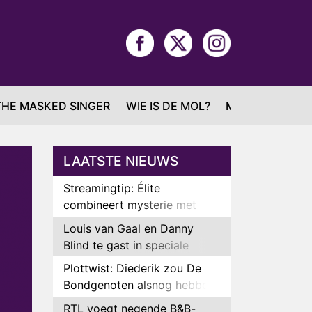
THE MASKED SINGER
WIE IS DE MOL?
MAFS
LAATSTE NIEUWS
Streamingtip: Élite
combineert mysterie met
romantie
Louis van Gaal en Danny
Blind te gast in speciale
aflevering van Tussen de
Plottwist: Diederik zou De
Palen
Bondgenoten alsnog hebben
verlaten
RTL voegt negende B&B-