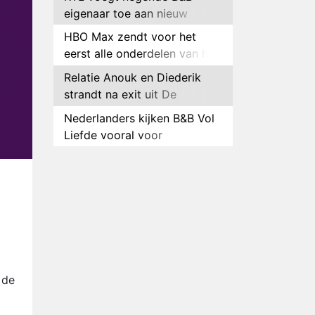
eigenaar toe aan nieuw
seizoen B&B Vol Liefde
HBO Max zendt voor het
eerst alle onderdelen van het
EK Atletiek uit
Relatie Anouk en Diederik
strandt na exit uit De
Bondgenoten
Nederlanders kijken B&B Vol
Liefde vooral voor
ongemakkelijke momenten
Ron Jans maakt dit seizoen
zijn opwachting als analist
Deze tien BN'ers doen mee
aan het nieuwe seizoen van
Bestemming X
Vanavond op tv:
jubileumseizoen van Van
Onschatbare Waarde gaat
Winnaar 31e cyclus De
 de
van start
Bondgenoten gelekt