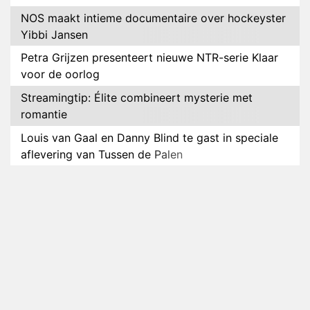
NOS maakt intieme documentaire over hockeyster
Yibbi Jansen
Petra Grijzen presenteert nieuwe NTR-serie Klaar
voor de oorlog
Streamingtip: Élite combineert mysterie met
romantie
Louis van Gaal en Danny Blind te gast in speciale
aflevering van Tussen de Palen
Plottwist: Diederik zou De Bondgenoten alsnog
hebben verlaten
RTL voegt negende B&B-eigenaar toe aan nieuw
seizoen B&B Vol Liefde
HBO Max zendt voor het eerst alle onderdelen van
het EK Atletiek uit
Relatie Anouk en Diederik strandt na exit uit De