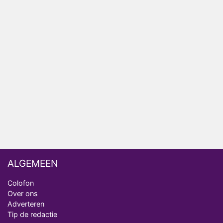
Bondgenoten
Nederlanders kijken B&B Vol Liefde vooral voor
ongemakkelijke momenten
Ron Jans maakt dit seizoen zijn opwachting als
analist
Deze tien BN'ers doen mee aan het nieuwe seizoen
van Bestemming X
Vanavond op tv: jubileumseizoen van Van
Onschatbare Waarde gaat van start
ALGEMEEN
Colofon
Over ons
Adverteren
Tip de redactie