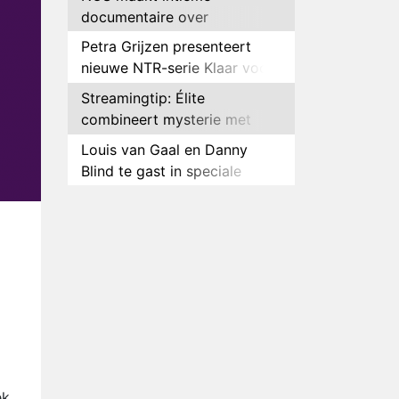
documentaire over
hockeyster Yibbi Jansen
Petra Grijzen presenteert
nieuwe NTR-serie Klaar voor
de oorlog
Streamingtip: Élite
combineert mysterie met
romantie
Louis van Gaal en Danny
Blind te gast in speciale
aflevering van Tussen de
Plottwist: Diederik zou De
Palen
Bondgenoten alsnog hebben
verlaten
RTL voegt negende B&B-
eigenaar toe aan nieuw
seizoen B&B Vol Liefde
HBO Max zendt voor het
eerst alle onderdelen van het
EK Atletiek uit
Relatie Anouk en Diederik
strandt na exit uit De
Bondgenoten
ek