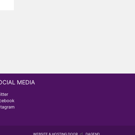
OCIAL MEDIA
itter
cebook
stagram
WEBSITE & HOSTING DOOR
DAGEND