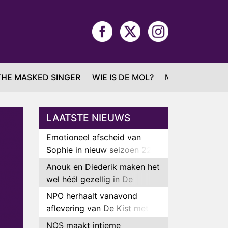
THE MASKED SINGER
WIE IS DE MOL?
MAFS
LAATSTE NIEUWS
Emotioneel afscheid van
Sophie in nieuw seizoen 22
Kids and Counting
Anouk en Diederik maken het
wel héél gezellig in De
Bondgenoten
NPO herhaalt vanavond
aflevering van De Kist met
Peter Faber
NOS maakt intieme