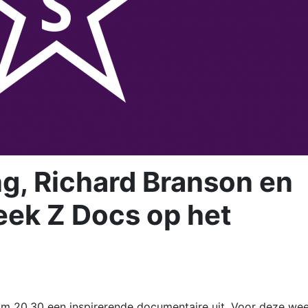
g, Richard Branson en
week Z Docs op het
m 20.30 een inspirerende documentaire uit. Voor deze we