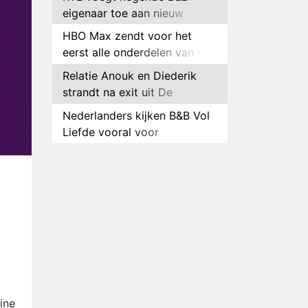
eigenaar toe aan nieuw
seizoen B&B Vol Liefde
HBO Max zendt voor het
eerst alle onderdelen van het
EK Atletiek uit
Relatie Anouk en Diederik
strandt na exit uit De
Bondgenoten
Nederlanders kijken B&B Vol
Liefde vooral voor
ongemakkelijke momenten
Ron Jans maakt dit seizoen
zijn opwachting als analist
Deze tien BN'ers doen mee
aan het nieuwe seizoen van
Bestemming X
Vanavond op tv:
jubileumseizoen van Van
Onschatbare Waarde gaat
Winnaar 31e cyclus De
van start
Bondgenoten gelekt
ine