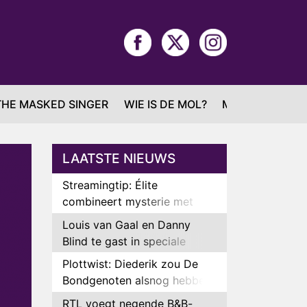
THE MASKED SINGER
WIE IS DE MOL?
MAFS
LAATSTE NIEUWS
Streamingtip: Élite
combineert mysterie met
romantie
Louis van Gaal en Danny
Blind te gast in speciale
aflevering van Tussen de
Plottwist: Diederik zou De
Palen
Bondgenoten alsnog hebben
verlaten
RTL voegt negende B&B-