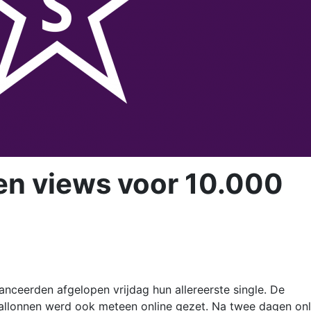
oen views voor 10.000
anceerden afgelopen vrijdag hun allereerste single. De
ballonnen werd ook meteen online gezet. Na twee dagen onl