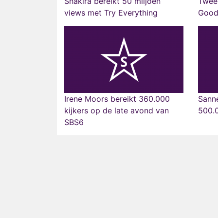
Shakira bereikt 50 miljoen
Twee 
views met Try Everything
Good
Irene Moors bereikt 360.000
Sanne
kijkers op de late avond van
500.0
SBS6