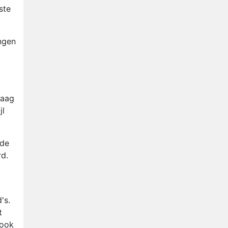
Anouk en Diederik verlaten
ste
De Bondgenoten
AVROTROS komt met reboot
ngen
van Fort Alpha
Henny Huisman herkent B&B
Vol Liefde-deelnemer Fred
niet terug op televisie
Omroep Zwart volgt jonge
raag
emigranten in nieuwe
jl
realityserie Welkom Terug
 de
rd.
's.
t
 ook