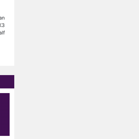
an
K3
alf