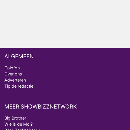
Ron Jans maakt dit seizoen zijn opwachting als
analist
Deze tien BN'ers doen mee aan het nieuwe seizoen
van Bestemming X
ALGEMEEN
Colofon
Over ons
Adverteren
Tip de redactie
MEER SHOWBIZZNETWORK
Big Brother
Wie is de Mol?