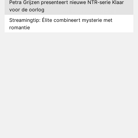
Petra Grijzen presenteert nieuwe NTR-serie Klaar
voor de oorlog
Streamingtip: Élite combineert mysterie met
romantie
Louis van Gaal en Danny Blind te gast in speciale
aflevering van Tussen de Palen
Plottwist: Diederik zou De Bondgenoten alsnog
hebben verlaten
RTL voegt negende B&B-eigenaar toe aan nieuw
seizoen B&B Vol Liefde
HBO Max zendt voor het eerst alle onderdelen van
het EK Atletiek uit
Relatie Anouk en Diederik strandt na exit uit De
Bondgenoten
Nederlanders kijken B&B Vol Liefde vooral voor
ongemakkelijke momenten