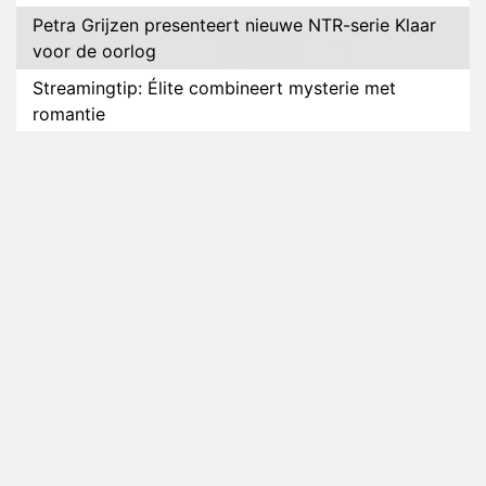
Petra Grijzen presenteert nieuwe NTR-serie Klaar
voor de oorlog
Streamingtip: Élite combineert mysterie met
romantie
Louis van Gaal en Danny Blind te gast in speciale
aflevering van Tussen de Palen
Plottwist: Diederik zou De Bondgenoten alsnog
hebben verlaten
RTL voegt negende B&B-eigenaar toe aan nieuw
seizoen B&B Vol Liefde
HBO Max zendt voor het eerst alle onderdelen van
het EK Atletiek uit
Relatie Anouk en Diederik strandt na exit uit De
Bondgenoten
Nederlanders kijken B&B Vol Liefde vooral voor