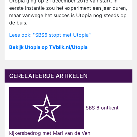
Utopia ging op 31 december 2013 van start. In
eerste instantie zou het experiment een jaar duren,
maar vanwege het succes is Utopia nog steeds op
de buis.
Lees ook: '‘SBS6 stopt met Utopia’'
Bekijk Utopia op TVblik.nl/Utopia
GERELATEERDE ARTIKELEN
SBS 6 ontkent
kijkersbedrog met Mari van de Ven