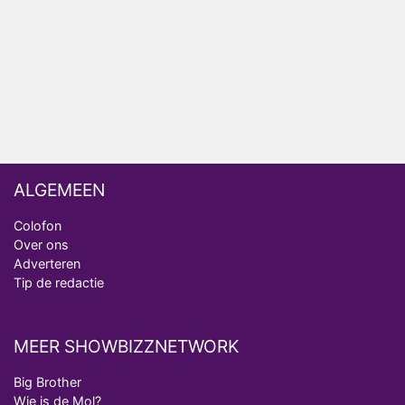
ongemakkelijke momenten
Ron Jans maakt dit seizoen zijn opwachting als
analist
Deze tien BN'ers doen mee aan het nieuwe seizoen
van Bestemming X
ALGEMEEN
Colofon
Over ons
Adverteren
Tip de redactie
MEER SHOWBIZZNETWORK
Big Brother
Wie is de Mol?