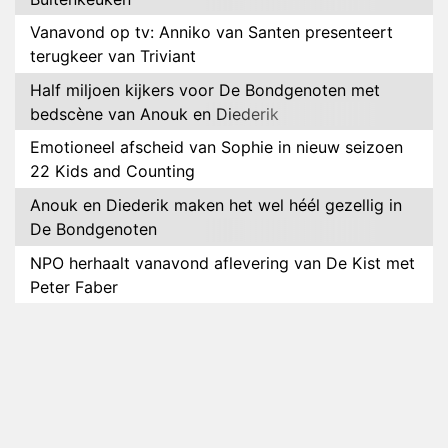
Vanavond op tv: Anniko van Santen presenteert
terugkeer van Triviant
Half miljoen kijkers voor De Bondgenoten met
bedscène van Anouk en Diederik
Emotioneel afscheid van Sophie in nieuw seizoen
22 Kids and Counting
Anouk en Diederik maken het wel héél gezellig in
De Bondgenoten
NPO herhaalt vanavond aflevering van De Kist met
Peter Faber
NOS maakt intieme documentaire over hockeyster
Yibbi Jansen
Petra Grijzen presenteert nieuwe NTR-serie Klaar
voor de oorlog
Streamingtip: Élite combineert mysterie met