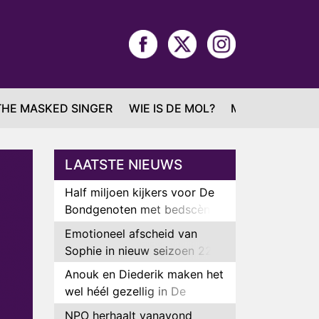
THE MASKED SINGER
WIE IS DE MOL?
MAFS
LAATSTE NIEUWS
Half miljoen kijkers voor De
Bondgenoten met bedscène
van Anouk en Diederik
Emotioneel afscheid van
Sophie in nieuw seizoen 22
Kids and Counting
Anouk en Diederik maken het
wel héél gezellig in De
Bondgenoten
NPO herhaalt vanavond