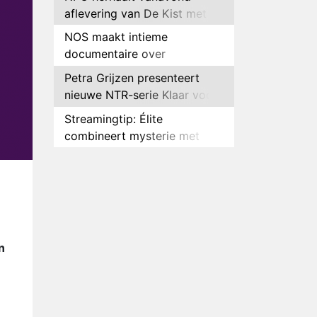
aflevering van De Kist met
Peter Faber
NOS maakt intieme
documentaire over
hockeyster Yibbi Jansen
Petra Grijzen presenteert
nieuwe NTR-serie Klaar voor
de oorlog
Streamingtip: Élite
combineert mysterie met
romantie
Louis van Gaal en Danny
Blind te gast in speciale
aflevering van Tussen de
Plottwist: Diederik zou De
Palen
Bondgenoten alsnog hebben
verlaten
RTL voegt negende B&B-
n
eigenaar toe aan nieuw
seizoen B&B Vol Liefde
HBO Max zendt voor het
eerst alle onderdelen van het
EK Atletiek uit