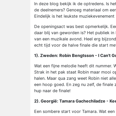
In deze blog bekijk ik de optredens. Is h
de deelnemers? Genoeg materiaal om een
Eindelijk is het leukste muziekevenement
De openingsact was best opmerkelijk. Een
daar blij van geworden is? Het publiek in 
van een muzikale avond. Heel erg bijzonde
echt tijd voor de halve finale die start m
1). Zweden: Robin Bengtsson - I Can't G
Wat een fijne melodie heeft dit nummer. 
Strak in het pak staat Robin maar mooi o
halen. Maar qua zang weet Robin niet all
een hoop goed. En zeg nu zelf, de finale
hup naar de finale!
2). Georgië: Tamara Gachechiladze - Ke
Een sombere start voor Tamara. Wat een o