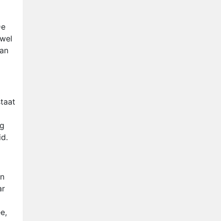
De
 wel
dan
staat
ng
id.
en
ar
e,