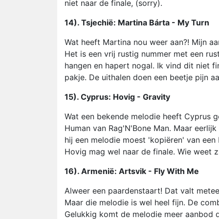
niet naar de finale, (sorry).
14). Tsjechië: Martina Bárta - My Turn
Wat heeft Martina nou weer aan?! Mijn aa
Het is een vrij rustig nummer met een ru
hangen en hapert nogal. Ik vind dit niet 
pakje. De uithalen doen een beetje pijn a
15). Cyprus: Hovig - Gravity
Wat een bekende melodie heeft Cyprus ges
Human van Rag'N'Bone Man. Maar eerlijk i
hij een melodie moest 'kopiëren' van een 
Hovig mag wel naar de finale. Wie weet z
16). Armenië: Artsvik - Fly With Me
Alweer een paardenstaart! Dat valt meteen
Maar die melodie is wel heel fijn. De comb
Gelukkig komt de melodie meer aanbod d