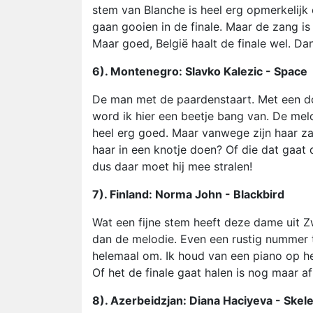
stem van Blanche is heel erg opmerkelijk
gaan gooien in de finale. Maar de zang is 
Maar goed, België haalt de finale wel. D
6). Montenegro: Slavko Kalezic - Space
De man met de paardenstaart. Met een doorz
word ik hier een beetje bang van. De melo
heel erg goed. Maar vanwege zijn haar zal h
haar in een knotje doen? Of die dat gaat
dus daar moet hij mee stralen!
7). Finland: Norma John - Blackbird
Wat een fijne stem heeft deze dame uit Zw
dan de melodie. Even een rustig nummer t
helemaal om. Ik houd van een piano op h
Of het de finale gaat halen is nog maar a
8). Azerbeidzjan: Diana Haciyeva - Skel