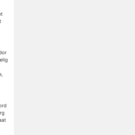
et
t
dor
elig
e,
ord
erg
aat