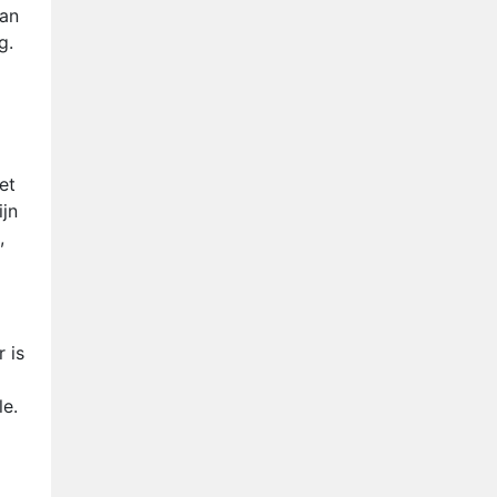
kan
g.
et
ijn
,
 is
le.