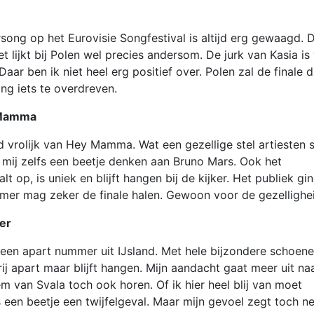
ong op het Eurovisie Songfestival is altijd erg gewaagd. 
 lijkt bij Polen wel precies andersom. De jurk van Kasia is
ar ben ik niet heel erg positief over. Polen zal de finale 
ng iets te overdreven.
y Mamma
d vrolijk van Hey Mamma. Wat een gezellige stel artiesten 
t mij zelfs een beetje denken aan Bruno Mars. Ook het
t op, is uniek en blijft hangen bij de kijker. Het publiek gi
ummer mag zeker de finale halen. Gewoon voor de gezellighe
per
r een apart nummer uit IJsland. Met hele bijzondere schoen
ij apart maar blijft hangen. Mijn aandacht gaat meer uit na
em van Svala toch ook horen. Of ik hier heel blij van moet
een beetje een twijfelgeval. Maar mijn gevoel zegt toch ne