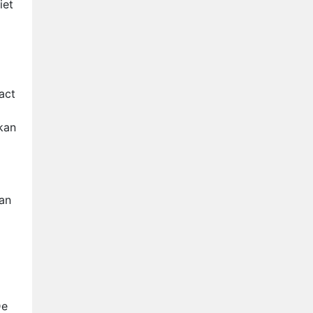
iet
act
kan
van
De