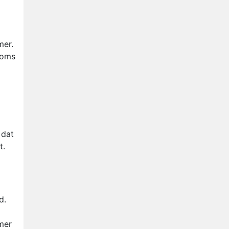
mer.
soms
 dat
t.
d.
mer