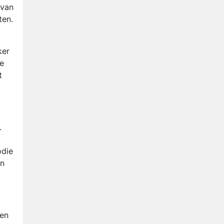
Relatie Anouk en Diederik
 van
strandt na exit uit De
ten.
Bondgenoten
Nederlanders kijken B&B Vol
Liefde vooral voor
ker
ongemakkelijke momenten
Ron Jans maakt dit seizoen
je
zijn opwachting als analist
t
Deze tien BN'ers doen mee
aan het nieuwe seizoen van
Bestemming X
.
odie
en
een