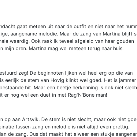
ndacht gaat meteen uit naar de outfit en niet naar het num
stige, aangename melodie. Maar de zang van Martina blijft 
finale waardig. Ook raak ik teveel afgeleid van haar gouden
an mijn oren. Martina mag wel meteen terug naar huis.
tuurd zeg! De beginnoten lijken wel heel erg op die van
s eerlijk de stem van Hovig klinkt wel goed. Het is jammer
bestaande hit. Maar een beetje herkenning is ook niet slech
it er nog wel een duet in met Rag'N'Bone man!
 op aan Artsvik. De stem is niet slecht, maar ook niet goe
inatie tussen zang en melodie is niet altijd even prettig.
an de zang. Dus dat maakt het alweer een stukje aangena