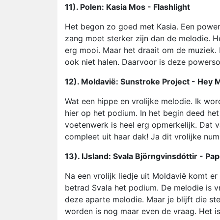
11). Polen: Kasia Mos - Flashlight
Het begon zo goed met Kasia. Een powers
zang moet sterker zijn dan de melodie. Het
erg mooi. Maar het draait om de muziek. Da
ook niet halen. Daarvoor is deze powerso
12). Moldavië: Sunstroke Project - He
Wat een hippe en vrolijke melodie. Ik wor
hier op het podium. In het begin deed he
voetenwerk is heel erg opmerkelijk. Dat val
compleet uit haar dak! Ja dit vrolijke n
13). IJsland: Svala Björngvinsdóttir - Pa
Na een vrolijk liedje uit Moldavië komt e
betrad Svala het podium. De melodie is vr
deze aparte melodie. Maar je blijft die st
worden is nog maar even de vraag. Het is 