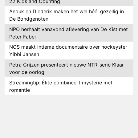
22 Kids and Counting
Anouk en Diederik maken het wel héél gezellig in
De Bondgenoten
NPO herhaalt vanavond aflevering van De Kist met
Peter Faber
NOS maakt intieme documentaire over hockeyster
Yibbi Jansen
Petra Grijzen presenteert nieuwe NTR-serie Klaar
voor de oorlog
Streamingtip: Élite combineert mysterie met
romantie
Louis van Gaal en Danny Blind te gast in speciale
aflevering van Tussen de Palen
Plottwist: Diederik zou De Bondgenoten alsnog
hebben verlaten
RTL voegt negende B&B-eigenaar toe aan nieuw