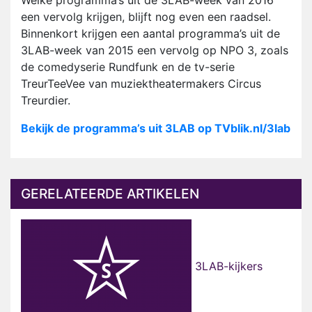
Welke programma’s uit de 3LAB-week van 2016
een vervolg krijgen, blijft nog even een raadsel.
Binnenkort krijgen een aantal programma’s uit de
3LAB-week van 2015 een vervolg op NPO 3, zoals
de comedyserie Rundfunk en de tv-serie
TreurTeeVee van muziektheatermakers Circus
Treurdier.
Bekijk de programma’s uit 3LAB op TVblik.nl/3lab
GERELATEERDE ARTIKELEN
3LAB-kijkers