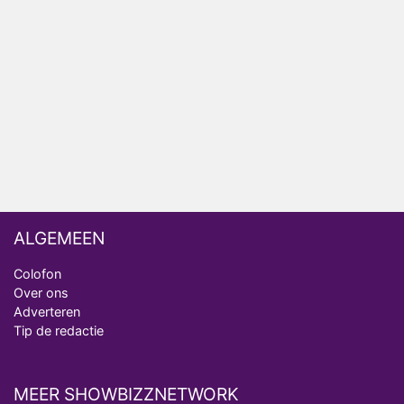
Nederlanders kijken B&B Vol Liefde vooral voor
ongemakkelijke momenten
Ron Jans maakt dit seizoen zijn opwachting als
analist
Deze tien BN'ers doen mee aan het nieuwe seizoen
van Bestemming X
ALGEMEEN
Colofon
Over ons
Adverteren
Tip de redactie
MEER SHOWBIZZNETWORK