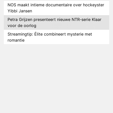
NOS maakt intieme documentaire over hockeyster
Yibbi Jansen
Petra Grijzen presenteert nieuwe NTR-serie Klaar
voor de oorlog
Streamingtip: Élite combineert mysterie met
romantie
Louis van Gaal en Danny Blind te gast in speciale
aflevering van Tussen de Palen
Plottwist: Diederik zou De Bondgenoten alsnog
hebben verlaten
RTL voegt negende B&B-eigenaar toe aan nieuw
seizoen B&B Vol Liefde
HBO Max zendt voor het eerst alle onderdelen van
het EK Atletiek uit
Relatie Anouk en Diederik strandt na exit uit De
Bondgenoten