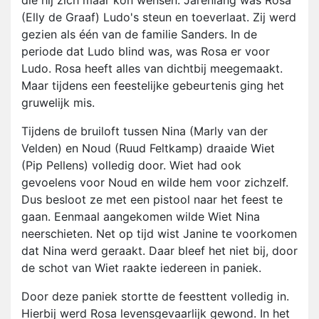
die hij zich maar kon wensen. Jarenlang was Rosa
(Elly de Graaf) Ludo's steun en toeverlaat. Zij werd
gezien als één van de familie Sanders. In de
periode dat Ludo blind was, was Rosa er voor
Ludo. Rosa heeft alles van dichtbij meegemaakt.
Maar tijdens een feestelijke gebeurtenis ging het
gruwelijk mis.
Tijdens de bruiloft tussen Nina (Marly van der
Velden) en Noud (Ruud Feltkamp) draaide Wiet
(Pip Pellens) volledig door. Wiet had ook
gevoelens voor Noud en wilde hem voor zichzelf.
Dus besloot ze met een pistool naar het feest te
gaan. Eenmaal aangekomen wilde Wiet Nina
neerschieten. Net op tijd wist Janine te voorkomen
dat Nina werd geraakt. Daar bleef het niet bij, door
de schot van Wiet raakte iedereen in paniek.
Door deze paniek stortte de feesttent volledig in.
Hierbij werd Rosa levensgevaarlijk gewond. In het