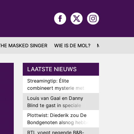
THE MASKED SINGER
WIE IS DE MOL?
MAFS
LAATSTE NIEUWS
Streamingtip: Élite
combineert mysterie met
romantie
Louis van Gaal en Danny
Blind te gast in speciale
aflevering van Tussen de
Plottwist: Diederik zou De
Palen
Bondgenoten alsnog hebben
verlaten
RTL voegt negende B&B-