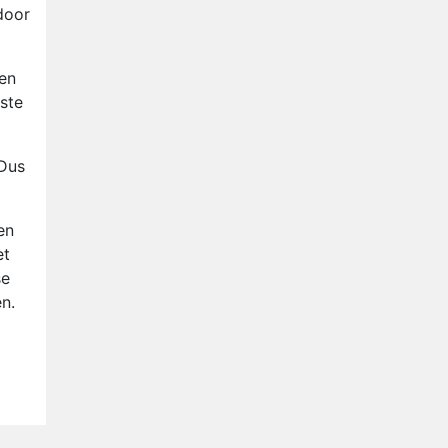
Anouk en Diederik verlaten
door
De Bondgenoten
AVROTROS komt met reboot
een
van Fort Alpha
iste
Henny Huisman herkent B&B
Vol Liefde-deelnemer Fred
 Dus
niet terug op televisie
Omroep Zwart volgt jonge
emigranten in nieuwe
realityserie Welkom Terug
en
et
se
n.