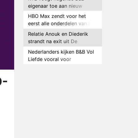
eigenaar toe aan nieuw
seizoen B&B Vol Liefde
HBO Max zendt voor het
eerst alle onderdelen van het
EK Atletiek uit
Relatie Anouk en Diederik
strandt na exit uit De
Bondgenoten
Nederlanders kijken B&B Vol
Liefde vooral voor
ongemakkelijke momenten
Ron Jans maakt dit seizoen
zijn opwachting als analist
O-
Deze tien BN'ers doen mee
aan het nieuwe seizoen van
Bestemming X
Vanavond op tv:
jubileumseizoen van Van
Onschatbare Waarde gaat
Winnaar 31e cyclus De
van start
Bondgenoten gelekt