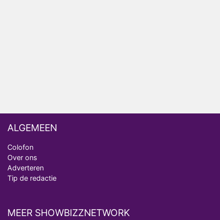
Henny Huisman herkent B&B Vol Liefde-deelnemer
Fred niet terug op televisie
Omroep Zwart volgt jonge emigranten in nieuwe
realityserie Welkom Terug
ALGEMEEN
Colofon
Over ons
Adverteren
Tip de redactie
MEER SHOWBIZZNETWORK