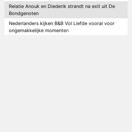
Relatie Anouk en Diederik strandt na exit uit De
Bondgenoten
Nederlanders kijken B&B Vol Liefde vooral voor
ongemakkelijke momenten
Ron Jans maakt dit seizoen zijn opwachting als
analist
Deze tien BN'ers doen mee aan het nieuwe seizoen
van Bestemming X
Vanavond op tv: jubileumseizoen van Van
Onschatbare Waarde gaat van start
Winnaar 31e cyclus De Bondgenoten gelekt
Anouk en Diederik verlaten De Bondgenoten
AVROTROS komt met reboot van Fort Alpha
Henny Huisman herkent B&B Vol Liefde-deelnemer
Fred niet terug op televisie