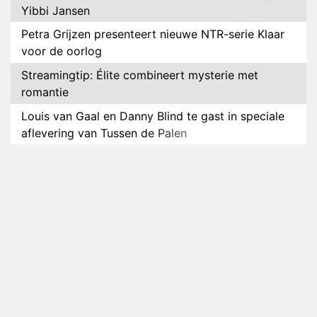
Yibbi Jansen
Petra Grijzen presenteert nieuwe NTR-serie Klaar
voor de oorlog
Streamingtip: Élite combineert mysterie met
romantie
Louis van Gaal en Danny Blind te gast in speciale
aflevering van Tussen de Palen
Plottwist: Diederik zou De Bondgenoten alsnog
hebben verlaten
RTL voegt negende B&B-eigenaar toe aan nieuw
seizoen B&B Vol Liefde
HBO Max zendt voor het eerst alle onderdelen van
het EK Atletiek uit
Relatie Anouk en Diederik strandt na exit uit De
Bondgenoten