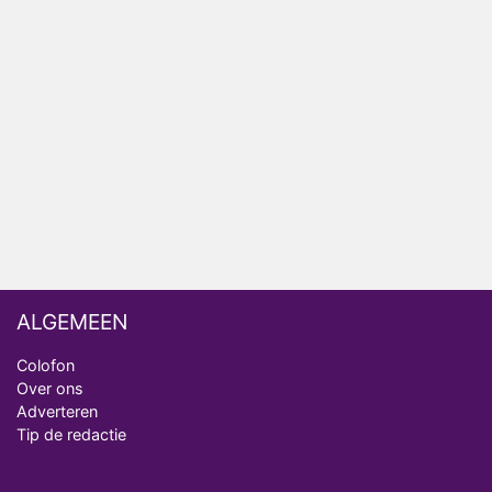
Nederlanders kijken B&B Vol Liefde vooral voor
ongemakkelijke momenten
Ron Jans maakt dit seizoen zijn opwachting als
analist
Deze tien BN'ers doen mee aan het nieuwe seizoen
van Bestemming X
Vanavond op tv: jubileumseizoen van Van
Onschatbare Waarde gaat van start
ALGEMEEN
Colofon
Over ons
Adverteren
Tip de redactie