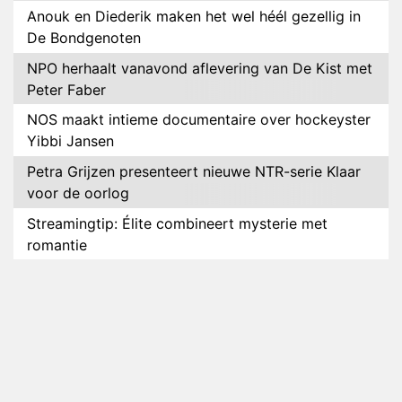
Anouk en Diederik maken het wel héél gezellig in
De Bondgenoten
NPO herhaalt vanavond aflevering van De Kist met
Peter Faber
NOS maakt intieme documentaire over hockeyster
Yibbi Jansen
Petra Grijzen presenteert nieuwe NTR-serie Klaar
voor de oorlog
Streamingtip: Élite combineert mysterie met
romantie
Louis van Gaal en Danny Blind te gast in speciale
aflevering van Tussen de Palen
Plottwist: Diederik zou De Bondgenoten alsnog
hebben verlaten
RTL voegt negende B&B-eigenaar toe aan nieuw
seizoen B&B Vol Liefde