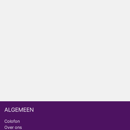
HBO Max zendt voor het eerst alle onderdelen van
het EK Atletiek uit
Relatie Anouk en Diederik strandt na exit uit De
Bondgenoten
Nederlanders kijken B&B Vol Liefde vooral voor
ongemakkelijke momenten
Ron Jans maakt dit seizoen zijn opwachting als
analist
Deze tien BN'ers doen mee aan het nieuwe seizoen
van Bestemming X
ALGEMEEN
Colofon
Over ons