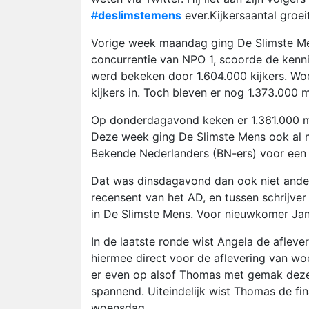
#
deslimstemens
ever.Kijkersaantal groei
Vorige week maandag ging De Slimste Men
concurrentie van NPO 1, scoorde de kenni
werd bekeken door 1.604.000 kijkers. Woe
kijkers in. Toch bleven er nog 1.373.000 
Op donderdagavond keken er 1.361.000 me
Deze week ging De Slimste Mens ook al met 
Bekende Nederlanders (BN-ers) voor een p
Dat was dinsdagavond dan ook niet anders
recensent van het AD, en tussen schrijver 
in De Slimste Mens. Voor nieuwkomer Jan
In de laatste ronde wist Angela de afleve
hiermee direct voor de aflevering van w
er even op alsof Thomas met gemak deze 
spannend. Uiteindelijk wist Thomas de fin
woensdag.