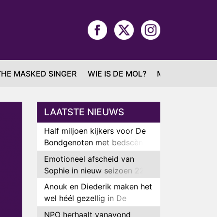
THE MASKED SINGER
WIE IS DE MOL?
MAFS
LAATSTE NIEUWS
Half miljoen kijkers voor De
Bondgenoten met bedscène
van Anouk en Diederik
Emotioneel afscheid van
Sophie in nieuw seizoen 22
Kids and Counting
Anouk en Diederik maken het
wel héél gezellig in De
Bondgenoten
NPO herhaalt vanavond