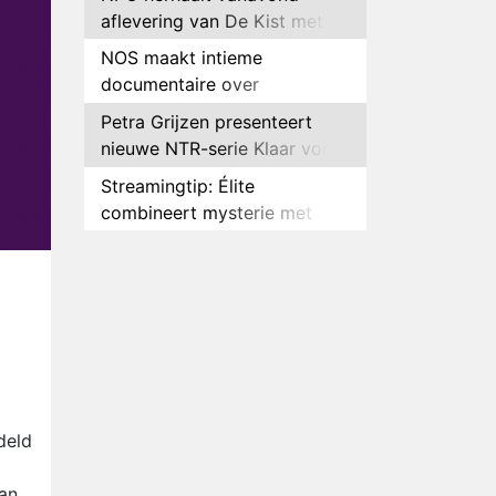
aflevering van De Kist met
Peter Faber
NOS maakt intieme
documentaire over
hockeyster Yibbi Jansen
Petra Grijzen presenteert
nieuwe NTR-serie Klaar voor
de oorlog
Streamingtip: Élite
combineert mysterie met
romantie
Louis van Gaal en Danny
Blind te gast in speciale
aflevering van Tussen de
Plottwist: Diederik zou De
Palen
Bondgenoten alsnog hebben
verlaten
RTL voegt negende B&B-
eigenaar toe aan nieuw
seizoen B&B Vol Liefde
HBO Max zendt voor het
deld
eerst alle onderdelen van het
EK Atletiek uit
van