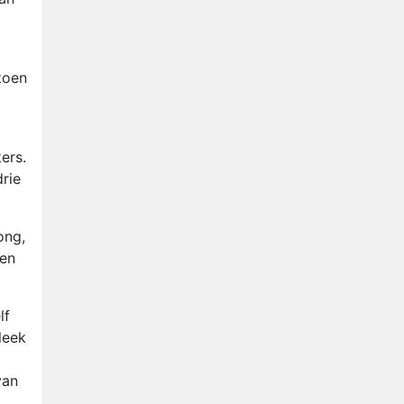
Relatie Anouk en Diederik
strandt na exit uit De
Bondgenoten
Nederlanders kijken B&B Vol
zoen
Liefde vooral voor
ongemakkelijke momenten
Ron Jans maakt dit seizoen
zijn opwachting als analist
ers.
Deze tien BN'ers doen mee
drie
aan het nieuwe seizoen van
Bestemming X
ong,
ien
lf
leek
van