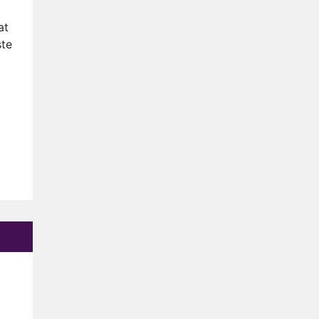
at
ste