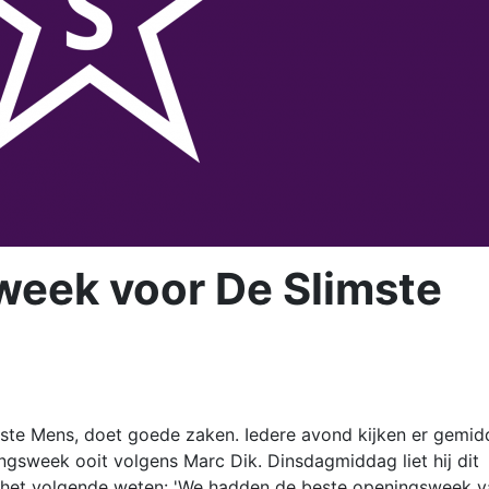
week voor De Slimste
te Mens, doet goede zaken. Iedere avond kijken er gemid
ngsweek ooit volgens Marc Dik. Dinsdagmiddag liet hij dit
gers het volgende weten: 'We hadden de beste openingsweek 