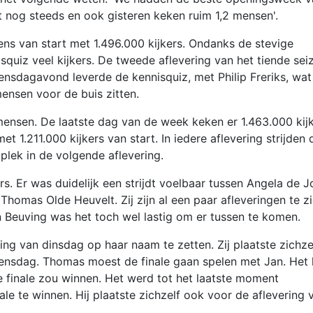
t nog steeds en ook gisteren keken ruim 1,2 mensen'.
s van start met 1.496.000 kijkers. Ondanks de stevige
squiz veel kijkers. De tweede aflevering van het tiende sei
nsdagavond leverde de kennisquiz, met Philip Freriks, wat
mensen voor de buis zitten.
nsen. De laatste dag van de week keken er 1.463.000 kijk
1.211.000 kijkers van start. In iedere aflevering strijden 
lek in de volgende aflevering.
. Er was duidelijk een strijdt voelbaar tussen Angela de J
Thomas Olde Heuvelt. Zij zijn al een paar afleveringen te z
 Beuving was het toch wel lastig om er tussen te komen.
ring van dinsdag op haar naam te zetten. Zij plaatste zichze
oensdag. Thomas moest de finale gaan spelen met Jan. Het 
finale zou winnen. Het werd tot het laatste moment
ale te winnen. Hij plaatste zichzelf ook voor de aflevering 