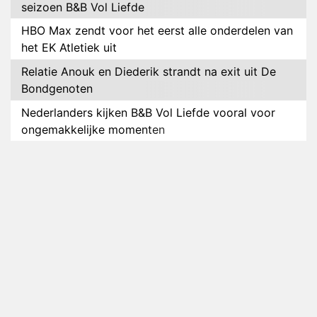
seizoen B&B Vol Liefde
HBO Max zendt voor het eerst alle onderdelen van
het EK Atletiek uit
Relatie Anouk en Diederik strandt na exit uit De
Bondgenoten
Nederlanders kijken B&B Vol Liefde vooral voor
ongemakkelijke momenten
Ron Jans maakt dit seizoen zijn opwachting als
analist
Deze tien BN'ers doen mee aan het nieuwe seizoen
van Bestemming X
Vanavond op tv: jubileumseizoen van Van
Onschatbare Waarde gaat van start
Winnaar 31e cyclus De Bondgenoten gelekt
Anouk en Diederik verlaten De Bondgenoten