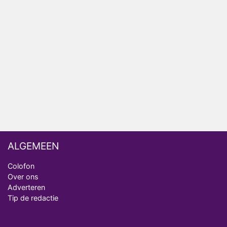
AVROTROS komt met reboot van Fort Alpha
Henny Huisman herkent B&B Vol Liefde-deelnemer
Fred niet terug op televisie
Omroep Zwart volgt jonge emigranten in nieuwe
realityserie Welkom Terug
ALGEMEEN
Colofon
Over ons
Adverteren
Tip de redactie