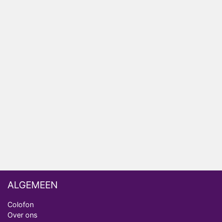
Relatie Anouk en Diederik strandt na exit uit De
Bondgenoten
Nederlanders kijken B&B Vol Liefde vooral voor
ongemakkelijke momenten
Ron Jans maakt dit seizoen zijn opwachting als
analist
Deze tien BN'ers doen mee aan het nieuwe seizoen
van Bestemming X
Vanavond op tv: jubileumseizoen van Van
Onschatbare Waarde gaat van start
ALGEMEEN
Colofon
Over ons