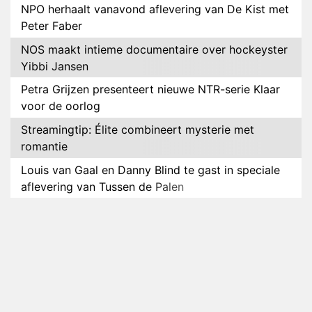
NPO herhaalt vanavond aflevering van De Kist met
Peter Faber
NOS maakt intieme documentaire over hockeyster
Yibbi Jansen
Petra Grijzen presenteert nieuwe NTR-serie Klaar
voor de oorlog
Streamingtip: Élite combineert mysterie met
romantie
Louis van Gaal en Danny Blind te gast in speciale
aflevering van Tussen de Palen
Plottwist: Diederik zou De Bondgenoten alsnog
hebben verlaten
RTL voegt negende B&B-eigenaar toe aan nieuw
seizoen B&B Vol Liefde
HBO Max zendt voor het eerst alle onderdelen van
het EK Atletiek uit