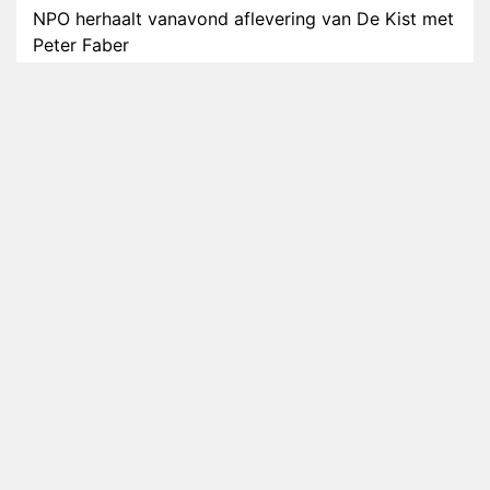
NPO herhaalt vanavond aflevering van De Kist met
Peter Faber
NOS maakt intieme documentaire over hockeyster
Yibbi Jansen
Petra Grijzen presenteert nieuwe NTR-serie Klaar
voor de oorlog
Streamingtip: Élite combineert mysterie met
romantie
Louis van Gaal en Danny Blind te gast in speciale
aflevering van Tussen de Palen
Plottwist: Diederik zou De Bondgenoten alsnog
hebben verlaten
RTL voegt negende B&B-eigenaar toe aan nieuw
seizoen B&B Vol Liefde
HBO Max zendt voor het eerst alle onderdelen van
het EK Atletiek uit