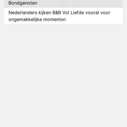
Bondgenoten
Nederlanders kijken B&B Vol Liefde vooral voor
ongemakkelijke momenten
Ron Jans maakt dit seizoen zijn opwachting als
analist
Deze tien BN'ers doen mee aan het nieuwe seizoen
van Bestemming X
Vanavond op tv: jubileumseizoen van Van
Onschatbare Waarde gaat van start
Winnaar 31e cyclus De Bondgenoten gelekt
Anouk en Diederik verlaten De Bondgenoten
AVROTROS komt met reboot van Fort Alpha
Henny Huisman herkent B&B Vol Liefde-deelnemer
Fred niet terug op televisie
Omroep Zwart volgt jonge emigranten in nieuwe