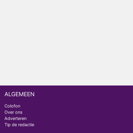
Relatie Anouk en Diederik strandt na exit uit De
Bondgenoten
Nederlanders kijken B&B Vol Liefde vooral voor
ongemakkelijke momenten
Ron Jans maakt dit seizoen zijn opwachting als
analist
Deze tien BN'ers doen mee aan het nieuwe seizoen
van Bestemming X
ALGEMEEN
Colofon
Over ons
Adverteren
Tip de redactie