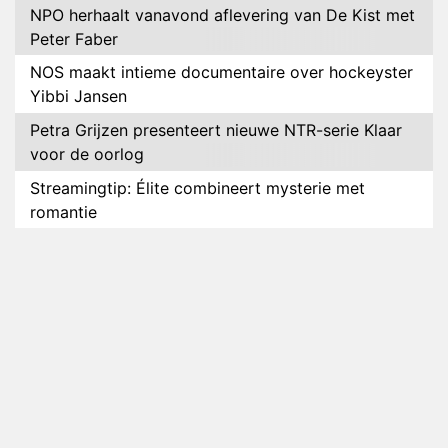
NPO herhaalt vanavond aflevering van De Kist met
Peter Faber
NOS maakt intieme documentaire over hockeyster
Yibbi Jansen
Petra Grijzen presenteert nieuwe NTR-serie Klaar
voor de oorlog
Streamingtip: Élite combineert mysterie met
romantie
Louis van Gaal en Danny Blind te gast in speciale
aflevering van Tussen de Palen
Plottwist: Diederik zou De Bondgenoten alsnog
hebben verlaten
RTL voegt negende B&B-eigenaar toe aan nieuw
seizoen B&B Vol Liefde
HBO Max zendt voor het eerst alle onderdelen van
het EK Atletiek uit