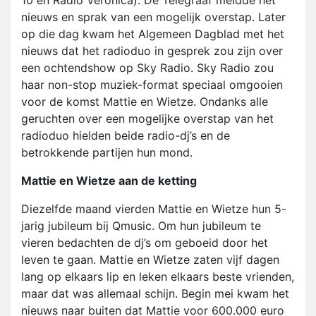
10 en Radio Veronica). De Telegraaf meldde het
nieuws en sprak van een mogelijk overstap. Later
op die dag kwam het Algemeen Dagblad met het
nieuws dat het radioduo in gesprek zou zijn over
een ochtendshow op Sky Radio. Sky Radio zou
haar non-stop muziek-format speciaal omgooien
voor de komst Mattie en Wietze. Ondanks alle
geruchten over een mogelijke overstap van het
radioduo hielden beide radio-dj’s en de
betrokkende partijen hun mond.
Mattie en Wietze aan de ketting
Diezelfde maand vierden Mattie en Wietze hun 5-
jarig jubileum bij Qmusic. Om hun jubileum te
vieren bedachten de dj’s om geboeid door het
leven te gaan. Mattie en Wietze zaten vijf dagen
lang op elkaars lip en leken elkaars beste vrienden,
maar dat was allemaal schijn. Begin mei kwam het
nieuws naar buiten dat Mattie voor 600.000 euro