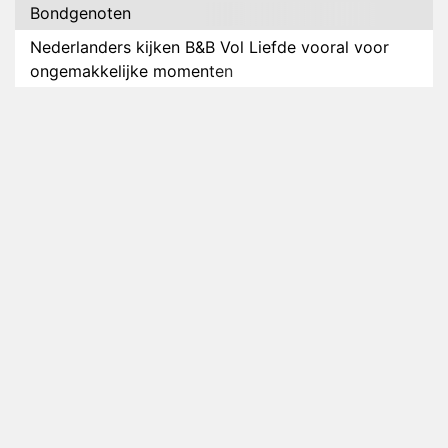
Bondgenoten
Nederlanders kijken B&B Vol Liefde vooral voor
ongemakkelijke momenten
Ron Jans maakt dit seizoen zijn opwachting als
analist
Deze tien BN'ers doen mee aan het nieuwe seizoen
van Bestemming X
Vanavond op tv: jubileumseizoen van Van
Onschatbare Waarde gaat van start
Winnaar 31e cyclus De Bondgenoten gelekt
Anouk en Diederik verlaten De Bondgenoten
AVROTROS komt met reboot van Fort Alpha
Henny Huisman herkent B&B Vol Liefde-deelnemer
Fred niet terug op televisie
Omroep Zwart volgt jonge emigranten in nieuwe