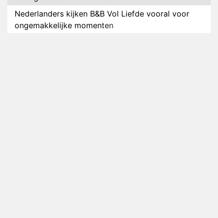
Nederlanders kijken B&B Vol Liefde vooral voor
ongemakkelijke momenten
Ron Jans maakt dit seizoen zijn opwachting als
analist
Deze tien BN'ers doen mee aan het nieuwe seizoen
van Bestemming X
Vanavond op tv: jubileumseizoen van Van
Onschatbare Waarde gaat van start
Winnaar 31e cyclus De Bondgenoten gelekt
Anouk en Diederik verlaten De Bondgenoten
AVROTROS komt met reboot van Fort Alpha
Henny Huisman herkent B&B Vol Liefde-deelnemer
Fred niet terug op televisie
Omroep Zwart volgt jonge emigranten in nieuwe
realityserie Welkom Terug