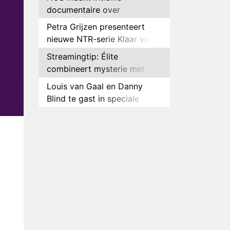
documentaire over
hockeyster Yibbi Jansen
Petra Grijzen presenteert
nieuwe NTR-serie Klaar voor
de oorlog
Streamingtip: Élite
combineert mysterie met
romantie
Louis van Gaal en Danny
Blind te gast in speciale
aflevering van Tussen de
Plottwist: Diederik zou De
Palen
Bondgenoten alsnog hebben
-
verlaten
RTL voegt negende B&B-
eigenaar toe aan nieuw
seizoen B&B Vol Liefde
HBO Max zendt voor het
eerst alle onderdelen van het
EK Atletiek uit
Relatie Anouk en Diederik
strandt na exit uit De
Bondgenoten