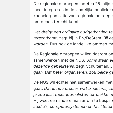
De regionale omroepen moeten 25 miljoen
meer integreren in de landelijke publiek
koepelorganisatie van regionale omroepen 
omroepen terecht komt.
Het dreigt een ordinaire budgetkorting te
terechtkomt,
zegt hij in BN/DeStem.
Bij 
worden.
Dus ook de landelijke omroep mo
De Regionale omroepen willen daarom on
samenwerken met de NOS.
Soms staan ee
dezelfde gebeurtenis,
zegt Schuiteman.
J
gaan. Dat beter organiseren, zou beide ge
De NOS wil echter niet samenwerken met
gaat.
Dat is nou precies wat ik níet wil,
ze
je zou juist meer journalisten ter plekke 
Hij weet een andere manier om te bespar
studio’s, computersystemen en faciliteite