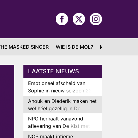
THE MASKED SINGER
WIE IS DE MOL?
MAFS
LAATSTE NIEUWS
Emotioneel afscheid van
Sophie in nieuw seizoen 22
Kids and Counting
Anouk en Diederik maken het
wel héél gezellig in De
Bondgenoten
NPO herhaalt vanavond
aflevering van De Kist met
Peter Faber
NOS maakt intieme