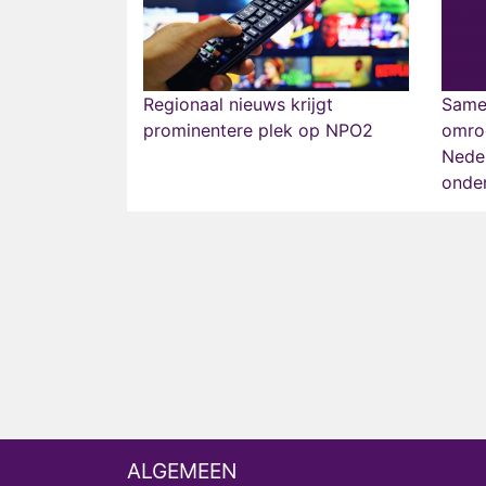
Regionaal nieuws krijgt
Same
prominentere plek op NPO2
omro
Nede
onder
ALGEMEEN