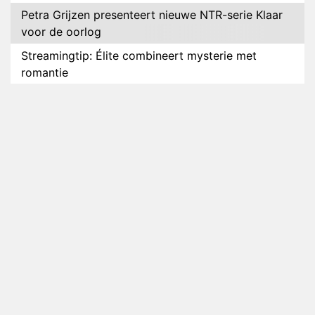
Petra Grijzen presenteert nieuwe NTR-serie Klaar
voor de oorlog
Streamingtip: Élite combineert mysterie met
romantie
Louis van Gaal en Danny Blind te gast in speciale
aflevering van Tussen de Palen
Plottwist: Diederik zou De Bondgenoten alsnog
hebben verlaten
RTL voegt negende B&B-eigenaar toe aan nieuw
seizoen B&B Vol Liefde
HBO Max zendt voor het eerst alle onderdelen van
het EK Atletiek uit
Relatie Anouk en Diederik strandt na exit uit De
Bondgenoten
Nederlanders kijken B&B Vol Liefde vooral voor