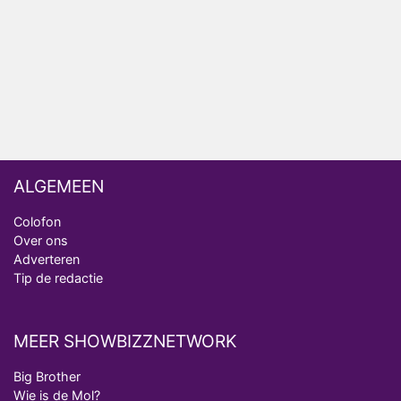
ongemakkelijke momenten
Ron Jans maakt dit seizoen zijn opwachting als
analist
Deze tien BN'ers doen mee aan het nieuwe seizoen
van Bestemming X
ALGEMEEN
Colofon
Over ons
Adverteren
Tip de redactie
MEER SHOWBIZZNETWORK
Big Brother
Wie is de Mol?