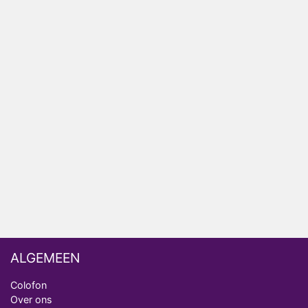
Anouk en Diederik verlaten De Bondgenoten
AVROTROS komt met reboot van Fort Alpha
Henny Huisman herkent B&B Vol Liefde-deelnemer
Fred niet terug op televisie
Omroep Zwart volgt jonge emigranten in nieuwe
realityserie Welkom Terug
Arnout Hauben en vrienden doorkruisen de
Pyreneeën in nieuwe tv-serie
ALGEMEEN
Colofon
Over ons