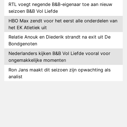
RTL voegt negende B&B-eigenaar toe aan nieuw
seizoen B&B Vol Liefde
HBO Max zendt voor het eerst alle onderdelen van
het EK Atletiek uit
Relatie Anouk en Diederik strandt na exit uit De
Bondgenoten
Nederlanders kijken B&B Vol Liefde vooral voor
ongemakkelijke momenten
Ron Jans maakt dit seizoen zijn opwachting als
analist
Deze tien BN'ers doen mee aan het nieuwe seizoen
van Bestemming X
Vanavond op tv: jubileumseizoen van Van
Onschatbare Waarde gaat van start
Winnaar 31e cyclus De Bondgenoten gelekt