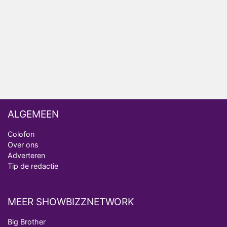
analist
Deze tien BN'ers doen mee aan het nieuwe seizoen
van Bestemming X
Vanavond op tv: jubileumseizoen van Van
Onschatbare Waarde gaat van start
ALGEMEEN
Colofon
Over ons
Adverteren
Tip de redactie
MEER SHOWBIZZNETWORK
Big Brother