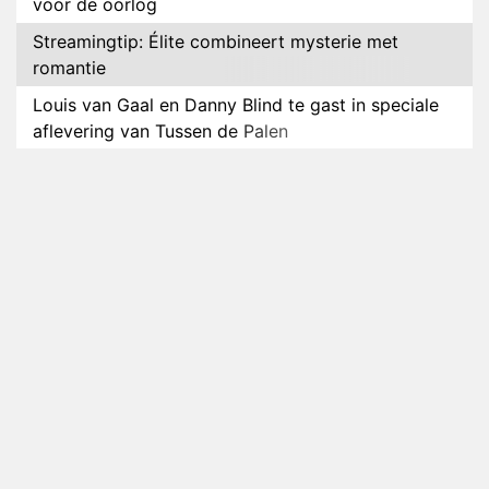
voor de oorlog
Streamingtip: Élite combineert mysterie met
romantie
Louis van Gaal en Danny Blind te gast in speciale
aflevering van Tussen de Palen
Plottwist: Diederik zou De Bondgenoten alsnog
hebben verlaten
RTL voegt negende B&B-eigenaar toe aan nieuw
seizoen B&B Vol Liefde
HBO Max zendt voor het eerst alle onderdelen van
het EK Atletiek uit
Relatie Anouk en Diederik strandt na exit uit De
Bondgenoten
Nederlanders kijken B&B Vol Liefde vooral voor
ongemakkelijke momenten
Ron Jans maakt dit seizoen zijn opwachting als