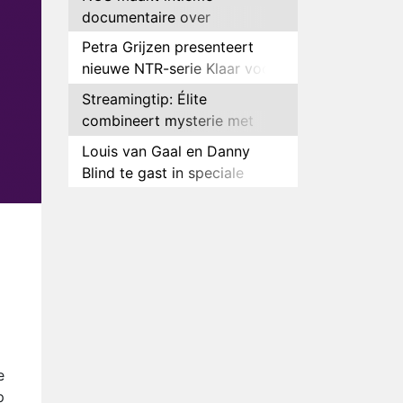
documentaire over
hockeyster Yibbi Jansen
Petra Grijzen presenteert
nieuwe NTR-serie Klaar voor
de oorlog
Streamingtip: Élite
combineert mysterie met
romantie
Louis van Gaal en Danny
Blind te gast in speciale
aflevering van Tussen de
Plottwist: Diederik zou De
Palen
Bondgenoten alsnog hebben
verlaten
RTL voegt negende B&B-
eigenaar toe aan nieuw
seizoen B&B Vol Liefde
HBO Max zendt voor het
eerst alle onderdelen van het
EK Atletiek uit
Relatie Anouk en Diederik
e
strandt na exit uit De
p
Bondgenoten