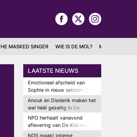
THE MASKED SINGER
WIE IS DE MOL?
MAFS
LAATSTE NIEUWS
Emotioneel afscheid van
Sophie in nieuw seizoen 22
Kids and Counting
Anouk en Diederik maken het
wel héél gezellig in De
Bondgenoten
NPO herhaalt vanavond
aflevering van De Kist met
Peter Faber
NOS maakt intieme