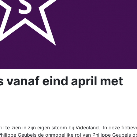
 vanaf eind april met
 te zien in zijn eigen sitcom bij Videoland. In deze fictiev
hilippe Geubels de onmogelijke rol van Philippe Geubels o