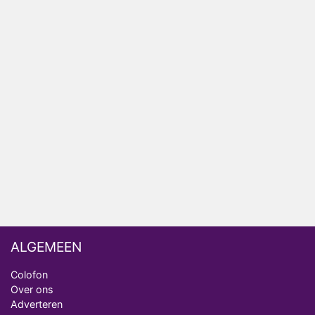
Winnaar 31e cyclus De Bondgenoten gelekt
Anouk en Diederik verlaten De Bondgenoten
AVROTROS komt met reboot van Fort Alpha
Henny Huisman herkent B&B Vol Liefde-deelnemer
Fred niet terug op televisie
Omroep Zwart volgt jonge emigranten in nieuwe
realityserie Welkom Terug
ALGEMEEN
Colofon
Over ons
Adverteren