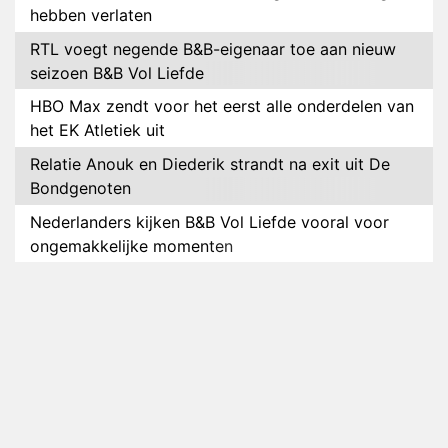
hebben verlaten
RTL voegt negende B&B-eigenaar toe aan nieuw
seizoen B&B Vol Liefde
HBO Max zendt voor het eerst alle onderdelen van
het EK Atletiek uit
Relatie Anouk en Diederik strandt na exit uit De
Bondgenoten
Nederlanders kijken B&B Vol Liefde vooral voor
ongemakkelijke momenten
Ron Jans maakt dit seizoen zijn opwachting als
analist
Deze tien BN'ers doen mee aan het nieuwe seizoen
van Bestemming X
Vanavond op tv: jubileumseizoen van Van
Onschatbare Waarde gaat van start