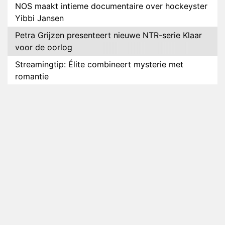
NOS maakt intieme documentaire over hockeyster
Yibbi Jansen
Petra Grijzen presenteert nieuwe NTR-serie Klaar
voor de oorlog
Streamingtip: Élite combineert mysterie met
romantie
Louis van Gaal en Danny Blind te gast in speciale
aflevering van Tussen de Palen
Plottwist: Diederik zou De Bondgenoten alsnog
hebben verlaten
RTL voegt negende B&B-eigenaar toe aan nieuw
seizoen B&B Vol Liefde
HBO Max zendt voor het eerst alle onderdelen van
het EK Atletiek uit
Relatie Anouk en Diederik strandt na exit uit De
Bondgenoten