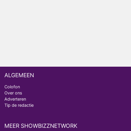
Nederlanders kijken B&B Vol Liefde vooral voor
ongemakkelijke momenten
Ron Jans maakt dit seizoen zijn opwachting als
analist
Deze tien BN'ers doen mee aan het nieuwe seizoen
van Bestemming X
ALGEMEEN
Colofon
Over ons
Adverteren
Tip de redactie
MEER SHOWBIZZNETWORK