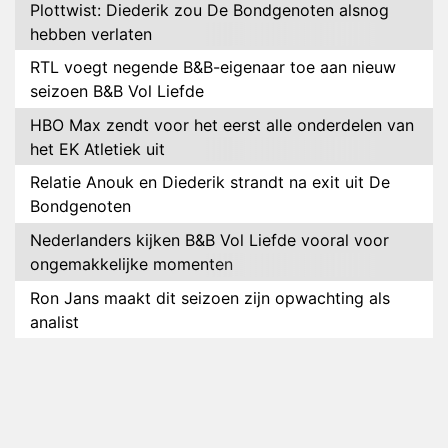
Plottwist: Diederik zou De Bondgenoten alsnog
hebben verlaten
RTL voegt negende B&B-eigenaar toe aan nieuw
seizoen B&B Vol Liefde
HBO Max zendt voor het eerst alle onderdelen van
het EK Atletiek uit
Relatie Anouk en Diederik strandt na exit uit De
Bondgenoten
Nederlanders kijken B&B Vol Liefde vooral voor
ongemakkelijke momenten
Ron Jans maakt dit seizoen zijn opwachting als
analist
Deze tien BN'ers doen mee aan het nieuwe seizoen
van Bestemming X
Vanavond op tv: jubileumseizoen van Van
Onschatbare Waarde gaat van start